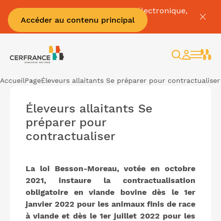
Pour tout savoir sur la facture électronique,
Accéder au contenu principal
c'est par
ici
Rechercher
Espace
client
Accueil
Page
Éleveurs allaitants Se préparer pour contractualiser
Éleveurs allaitants Se
préparer pour
contractualiser
La loi Besson-Moreau, votée en octobre
2021, instaure la contractualisation
obligatoire en viande bovine dès le 1er
janvier 2022 pour les animaux finis de race
à viande et dès le 1er juillet 2022 pour les