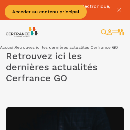
Pour tout savoir sur la facture électronique,
Accéder au contenu principal
c'est par
ici
Rechercher
Espace
client
Accueil
Retrouvez ici les dernières actualités Cerfrance GO
Retrouvez ici les
dernières actualités
Cerfrance GO