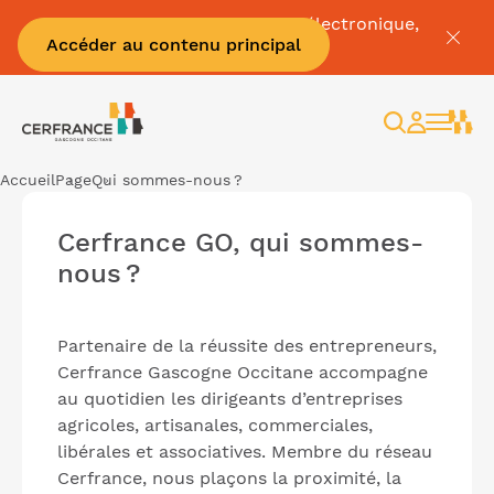
Pour tout savoir sur la facture électronique,
Accéder au contenu principal
c'est par
ici
Rechercher
Espace
client
Accueil
Page
Qui sommes-nous ?
Cerfrance GO, qui sommes-
nous ?
Partenaire de la réussite des entrepreneurs,
Cerfrance Gascogne Occitane accompagne
au quotidien les dirigeants d’entreprises
agricoles, artisanales, commerciales,
libérales et associatives. Membre du réseau
Cerfrance, nous plaçons la proximité, la