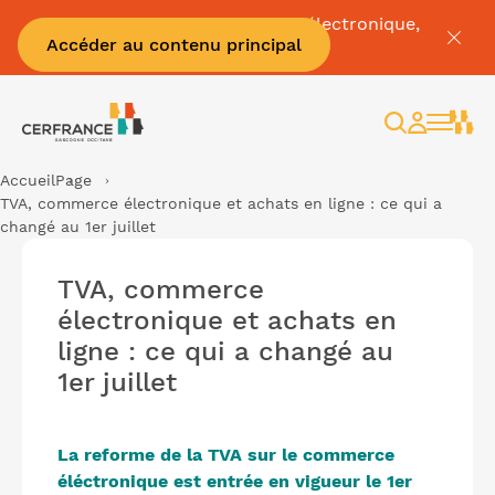
Pour tout savoir sur la facture électronique,
Accéder au contenu principal
c'est par
ici
Rechercher
Espace
client
Accueil
Page
TVA, commerce électronique et achats en ligne : ce qui a
changé au 1er juillet
TVA, commerce
électronique et achats en
ligne : ce qui a changé au
1er juillet
La reforme de la TVA sur le commerce
éléctronique est entrée en vigueur le 1er