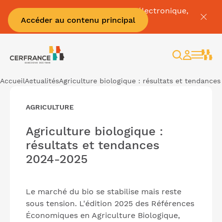
Pour tout savoir sur la facture électronique,
Accéder au contenu principal
c'est par
ici
Rechercher
Espace
client
Accueil
Actualités
Agriculture biologique : résultats et tendances
AGRICULTURE
Agriculture biologique :
résultats et tendances
2024-2025
Le marché du bio se stabilise mais reste
sous tension. L'édition 2025 des Références
Économiques en Agriculture Biologique,