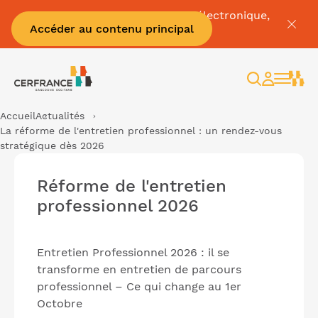
Pour tout savoir sur la facture électronique,
Accéder au contenu principal
c'est par
ici
Rechercher
Espace
client
Accueil
Actualités
La réforme de l'entretien professionnel : un rendez-vous
stratégique dès 2026
Réforme de l'entretien
professionnel 2026
Entretien Professionnel 2026 : il se
transforme en entretien de parcours
professionnel – Ce qui change au 1er
Octobre