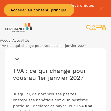
Pour tout savoir sur la facture électronique,
Accéder au contenu principal
c'est par
ici
Rechercher
Espace
client
Accueil
Actualités
TVA : ce qui change pour vous au 1er janvier 2027
TVA
TVA : ce qui change pour
vous au 1er janvier 2027
Jusqu'ici, de nombreuses petites
entreprises bénéficiaient d'un système
pratique : déclarer et payer leur TVA
une