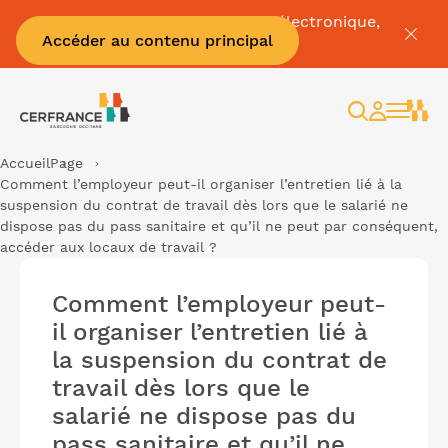
Pour tout savoir sur la facture électronique,
Accéder au contenu principal
c'est par
ici
Rechercher
Espace
client
Accueil
Page
Comment l’employeur peut-il organiser l’entretien lié à la
suspension du contrat de travail dès lors que le salarié ne
dispose pas du pass sanitaire et qu’il ne peut par conséquent,
accéder aux locaux de travail ?
Comment l’employeur peut-
il organiser l’entretien lié à
la suspension du contrat de
travail dès lors que le
salarié ne dispose pas du
pass sanitaire et qu’il ne