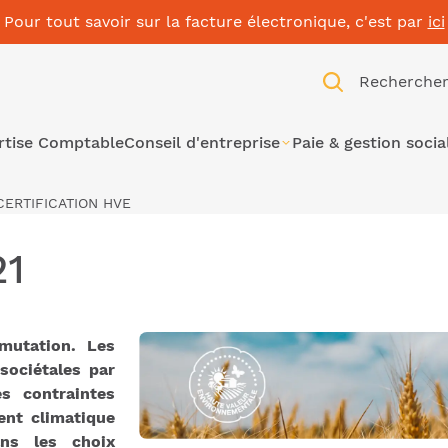
Pour tout savoir sur la facture électronique, c'est par
ici
Recherche
rtise Comptable
Conseil d'entreprise
Paie & gestion socia
CERTIFICATION HVE
21
 mutation.
Les
sociétales par
es contraintes
nt climatique
ans les choix