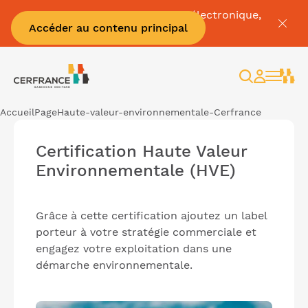
Pour tout savoir sur la facture électronique,
Accéder au contenu principal
c'est par
ici
Rechercher
Espace
client
Accueil
Page
Haute-valeur-environnementale-Cerfrance
Certification Haute Valeur
Environnementale (HVE)
Grâce à cette certification ajoutez un label
porteur à votre stratégie commerciale et
engagez votre exploitation dans une
démarche environnementale.