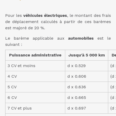
Pour les
véhicules électriques
, le montant des frais
de déplacement calculés à partir de ces barèmes
est majoré de 20 %.
Le barème applicable aux
automobiles
est le
suivant :
Puissance administrative
Jusqu'à 5 000 km
De
3 CV et moins
d x 0.529
(d
4 CV
d x 0.606
(d
5 CV
d x 0.636
(d
6 CV
d x 0.665
(d
7 CV et plus
d x 0.697
(d