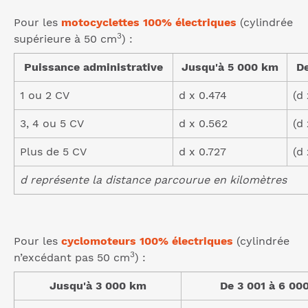
Pour les
motocyclettes 100% électriques
(cylindrée
3
supérieure à 50 cm
) :
Puissance administrative
Jusqu'à 5 000 km
De
1 ou 2 CV
d x 0.474
(d 
3, 4 ou 5 CV
d x 0.562
(d
Plus de 5 CV
d x 0.727
(d
d représente la distance parcourue en kilomètres
Pour les
cyclomoteurs 100% électriques
(cylindrée
3
n’excédant pas 50 cm
) :
Jusqu'à 3 000 km
De 3 001 à 6 00