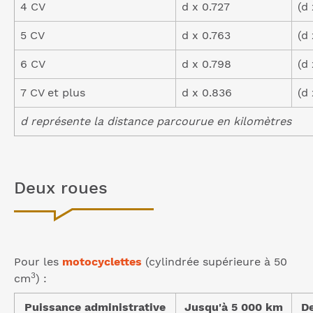
4 CV
d x 0.727
(d
5 CV
d x 0.763
(d
6 CV
d x 0.798
(d
7 CV et plus
d x 0.836
(d
d représente la distance parcourue en kilomètres
Deux roues
Pour les
motocyclettes
(cylindrée supérieure à 50
3
cm
) :
Puissance administrative
Jusqu'à 5 000 km
De