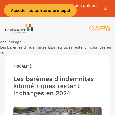
Pour tout savoir sur la facture électronique,
Accéder au contenu principal
c'est par
ici
Rechercher
Espace
client
Accueil
Page
Les barèmes d'indemnités kilométriques restent inchangés en
2024
FISCALITÉ
Les barèmes d'indemnités
kilométriques restent
inchangés en 2024