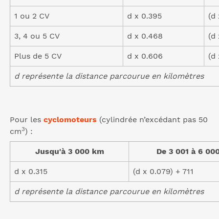
1 ou 2 CV
d x 0.395
(d
3, 4 ou 5 CV
d x 0.468
(d
Plus de 5 CV
d x 0.606
(d
d représente la distance parcourue en kilomètres
Pour les
cyclomoteurs
(cylindrée n’excédant pas 50
3
cm
) :
Jusqu'à 3 000 km
De 3 001 à 6 00
d x 0.315
(d x 0.079) + 711
d représente la distance parcourue en kilomètres