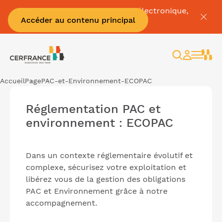
Pour tout savoir sur la facture électronique,
Accéder au contenu principal
c'est par
ici
Rechercher
Espace
client
Accueil
Page
PAC-et-Environnement-ECOPAC
Réglementation PAC et
environnement : ECOPAC
Dans un contexte réglementaire évolutif et
complexe, sécurisez votre exploitation et
libérez vous de la gestion des obligations
PAC et Environnement grâce à notre
accompagnement.