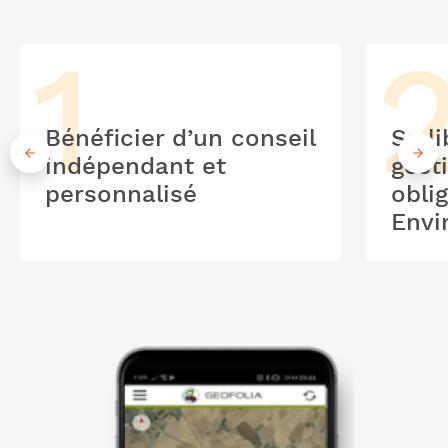
Bénéficier d’un conseil
Se li
indépendant et
gest
personnalisé
obli
Envi