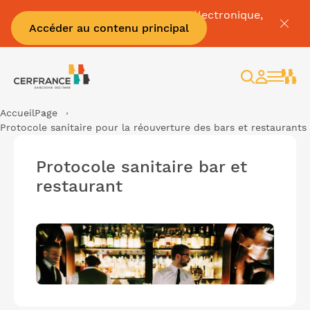
Pour tout savoir sur la facture électronique,
Accéder au contenu principal
c'est par
ici
Rechercher
Espace
client
Accueil
Page
Protocole sanitaire pour la réouverture des bars et restaurants
Protocole sanitaire bar et
restaurant